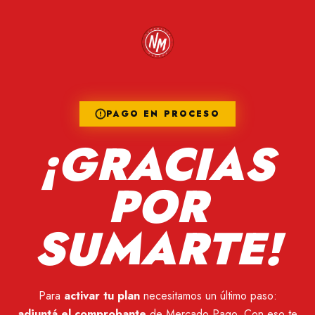
PAGO EN PROCESO
¡GRACIAS
POR
SUMARTE!
Para
activar tu plan
necesitamos un último paso:
adjuntá el comprobante
de Mercado Pago. Con eso te